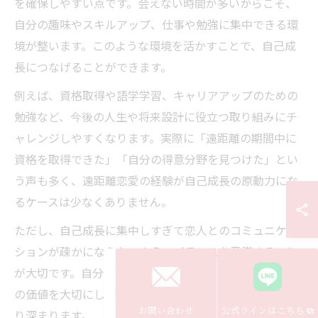
を確保しやすい点です。会えない時間が多いからこそ、
自分の趣味やスキルアップ、仕事や勉強に集中できる環
境が整います。このような環境を活かすことで、自己成
長につなげることができます。
例えば、資格取得や語学学習、キャリアアップのための
勉強など、今後の人生や将来設計に役立つ取り組みにチ
ャレンジしやすくなります。実際に「遠距離の期間中に
資格を取得できた」「自分の得意分野を見つけた」とい
う声も多く、遠距離恋愛の経験が自己成長の原動力にな
るケースは少なくありません。
ただし、自己成長に集中しすぎて恋人とのコミュニケー
ションが疎かにならないよう、バランスを意識すること
が大切です。自分時間とパートナーとの時間、それぞれ
の価値を大切にしながら過ごすことで、ふたりの絆もよ
お問い合わせ
公式ラインはこちら
り深まります。