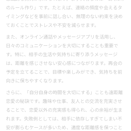
のルール作り」です。たとえば、連絡の頻度や会えるタ
遠距離恋愛の価値を最大限に活かす工夫
イミングなどを事前に話し合い、無理のない約束を決め
遠距離恋愛のメリットとデメリットを整理
ておくことでストレスや不安を減らせます。
遠距離恋愛の将来設計と安心感の作り方
また、オンライン通話やメッセージアプリを活用し、
遠距離恋愛で別れにくい関係を築く秘訣
日々のコミュニケーションを大切にすることも重要で
す。特に、相手の生活や気持ちに寄り添うメッセージ
は、距離を感じさせない安心感につながります。再会の
予定を立てることで、目標や楽しみができ、気持ちを前
向きに保ちやすくなります。
さらに、「自分自身の時間を大切にする」ことも遠距離
恋愛の秘訣です。趣味や仕事、友人との交流を充実させ
ることで、恋愛以外の充実感も得られ、心の余裕が生ま
れます。失敗例としては、相手に依存しすぎてしまい不
安が膨らむケースが多いため、適度な距離感を保つこと