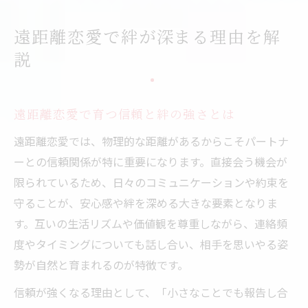
遠距離恋愛に向いてる人の共通点を解説
会えない時間がもたらすメリットとは
遠距離恋愛で絆が深まる理由を解
会えない時間が遠距離恋愛の魅力を育む
説
自分の時間を充実させる遠距離恋愛の工夫
遠距離恋愛で感じる相手の大切さの再確認
遠距離恋愛で育つ信頼と絆の強さとは
遠距離恋愛が辛い時の前向きな捉え方
遠距離恋愛では、物理的な距離があるからこそパートナ
遠距離恋愛とマンネリ回避の関係性を考察
ーとの信頼関係が特に重要になります。直接会う機会が
信頼を育む遠距離恋愛の魅力発見
限られているため、日々のコミュニケーションや約束を
遠距離恋愛で信頼を築くための習慣とは
守ることが、安心感や絆を深める大きな要素となりま
遠距離恋愛を続ける女性の強みと特徴
す。互いの生活リズムや価値観を尊重しながら、連絡頻
連絡頻度と信頼関係の最適なバランス
度やタイミングについても話し合い、相手を思いやる姿
遠距離恋愛が続くカップルの特徴に注目
勢が自然と育まれるのが特徴です。
遠距離恋愛で誤解を防ぐ伝え方のポイント
信頼が強くなる理由として、「小さなことでも報告し合
遠距離恋愛を続けるコツと実践法