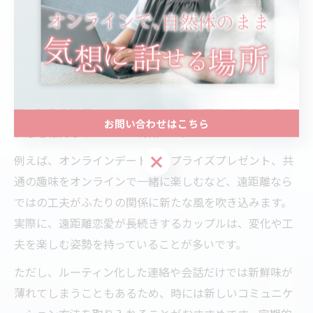
友人や専門家に相談するのも選択肢のひとつです。
遠距離恋愛とマンネリ回避の関係性を考察
遠距離恋愛は、マンネリ化を回避しやすいというメリッ
トもあります。会う頻度が限られるため、その都度新鮮
な気持ちで接することができ、日常の中で刺激やワクワ
お問い合わせはこちら
ク感を維持しやすいのが特徴です。
お問い合わせはこちら
例えば、オンラインデートやサプライズプレゼント、共
通の趣味をオンラインで一緒に楽しむなど、遠距離なら
ではの工夫がふたりの関係に新たな風を吹き込みます。
実際に、遠距離恋愛が長続きするカップルは、変化や工
夫を楽しむ姿勢を持っていることが多いです。
ただし、ルーティン化した連絡や会話だけでは新鮮味が
薄れてしまうこともあるため、時には新しいコミュニケ