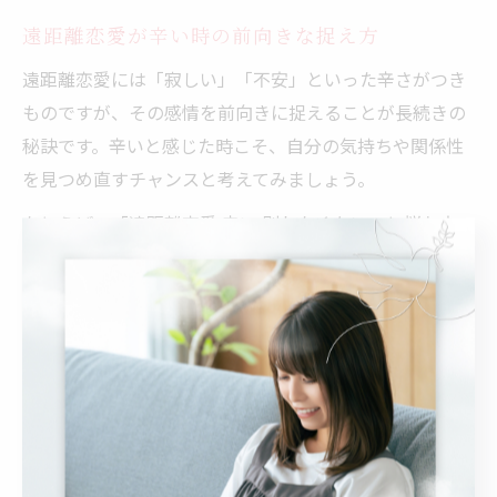
遠距離恋愛が辛い時の前向きな捉え方
遠距離恋愛には「寂しい」「不安」といった辛さがつき
ものですが、その感情を前向きに捉えることが長続きの
秘訣です。辛いと感じた時こそ、自分の気持ちや関係性
を見つめ直すチャンスと考えてみましょう。
たとえば、「遠距離恋愛 辛い 別れたくない」と悩む方
は、共通の目標や次の再会の予定を明確にすることで、
モチベーションを維持しやすくなります。また、同じよ
うな悩みを持つカップル同士で情報交換をするのも有効
です。
注意点として、辛さを我慢しすぎると心身のバランスを
崩してしまうこともあるため、無理せず自分の気持ちを
相手に伝えることが大切です。困った時は、信頼できる