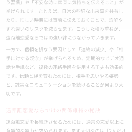
う習慣」や「不安な時に素直に気持ちを伝えること」が
遠距離恋愛を長続きさせる実践的な工夫
挙げられます。たとえば、日常の些細な出来事を共有し
遠距離恋愛の別れたくない時の対処法
たり、忙しい時期には事前に伝えておくことで、誤解や
すれ違いのリスクを減らせます。こうした積み重ねが、
遠距離恋愛で会う頻度の目安と調整方法
遠距離恋愛ならではの強い絆につながっていきます。
遠距離恋愛向いてる人の特徴診断ポイント
一方で、信頼を損なう要因として「連絡の減少」や「相
遠距離恋愛のデメリットを生かす考え方
手に対する疑念」が挙げられるため、定期的なビデオ通
自分の時間を活かす遠距離の工夫
話や手紙など、複数の連絡手段を併用する工夫も効果的
遠距離恋愛で自己成長につながる時間活用
です。信頼と絆を育むためには、相手を思いやる姿勢
遠距離恋愛の自分時間と将来設計の両立法
と、誠実なコミュニケーションを続けることが何より大
遠距離恋愛で新しい趣味を見つけるコツ
切です。
遠距離恋愛が与える自立心のメリット
遠距離恋愛で自分磨きを楽しむ方法
遠距離恋愛ならではの関係維持の秘訣
長続きの秘訣と遠距離恋愛の価値
遠距離恋愛を長続きさせるためには、通常の恋愛以上に
遠距離恋愛が長続きするカップルの特徴
意識的な努力が求められます。まず大切なのは「2人だけ