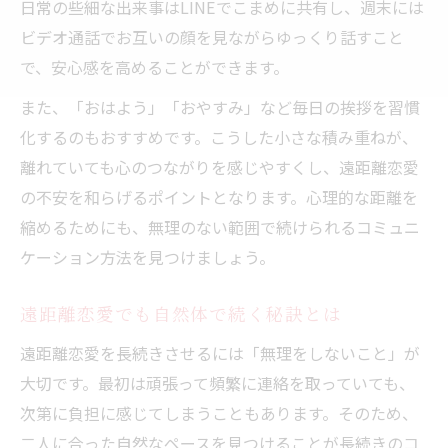
日常の些細な出来事はLINEでこまめに共有し、週末には
デア
ビデオ通話でお互いの顔を見ながらゆっくり話すこと
遠距離恋愛を深めるカップル専用アプリ活
で、安心感を高めることができます。
用術
遠距離カップルでできるオンラインゲーム
また、「おはよう」「おやすみ」など毎日の挨拶を習慣
の魅力
化するのもおすすめです。こうした小さな積み重ねが、
離れていても心のつながりを感じやすくし、遠距離恋愛
遠距離恋愛で共有体験を増やす新習慣
の不安を和らげるポイントとなります。心理的な距離を
遠距離恋愛の会えない日も一緒に過ごす工
縮めるためにも、無理のない範囲で続けられるコミュニ
夫
ケーション方法を見つけましょう。
ボイスメッセージで伝える思いやり
遠距離恋愛で彼氏に伝わるボイスメッセー
遠距離恋愛でも自然体で続く秘訣とは
ジ術
遠距離恋愛を長続きさせるには「無理をしないこと」が
遠距離恋愛で彼女が喜ぶボイスメッセージ
大切です。最初は頑張って頻繁に連絡を取っていても、
の例
次第に負担に感じてしまうこともあります。そのため、
遠距離恋愛の不安を和らげる声の伝え方
二人に合った自然なペースを見つけることが長続きのコ