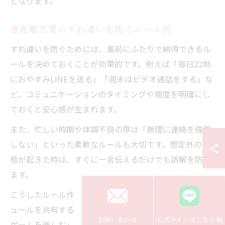
となります。
遠距離恋愛のすれ違いを防ぐルール例
すれ違いを防ぐためには、事前にふたりで納得できるル
ールを決めておくことが効果的です。例えば「毎日22時
におやすみLINEを送る」「週末はビデオ通話をする」な
ど、コミュニケーションのタイミングや頻度を明確にし
ておくと安心感が生まれます。
また、忙しい時期や体調不良の際は「無理に連絡を強要
しない」といった柔軟なルールも大切です。想定外の事
態が起きた時は、すぐに一言伝えるだけでも誤解を防げ
ます。
こうしたルール作りの成功例として、「お互いのスケジ
ュールを共有する」「会えない日には一緒にオンライン
お問い合わせ
公式ラインはこちら
ゲームを楽しむ」など、遠距離カップルアプリや共通の