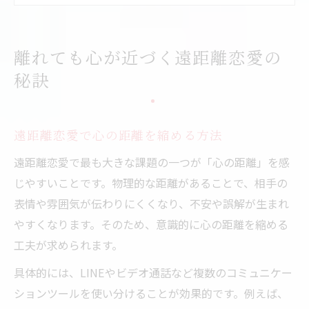
遠距離恋愛のコミュニケーション不足を防
ぐ工夫
遠距離恋愛で誤解や不安を減らすコツ
離れても心が近づく遠距離恋愛の
遠距離で安心感を育む連絡頻度の工夫
秘訣
遠距離恋愛の理想的な連絡頻度を見つける
遠距離恋愛で安心感が続く頻度の決め方
遠距離恋愛で心の距離を縮める方法
話しすぎず話さなすぎない遠距離恋愛の連
絡術
遠距離恋愛で最も大きな課題の一つが「心の距離」を感
遠距離恋愛で電話やLINEをうまく使い分け
じやすいことです。物理的な距離があることで、相手の
る
表情や雰囲気が伝わりにくくなり、不安や誤解が生まれ
やすくなります。そのため、意識的に心の距離を縮める
遠距離恋愛の負担を減らす連絡ルールの作
工夫が求められます。
り方
一緒にできる遠距離カップルの新習慣
具体的には、LINEやビデオ通話など複数のコミュニケー
ションツールを使い分けることが効果的です。例えば、
遠距離恋愛で一緒に楽しめる暇つぶしアイ