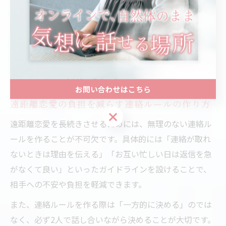
ただし、相手によっては「ボイスメッセージは少し苦
手」というケースもあるため、お互いの希望や気持ちを
あらかじめ確認しておくことが重要です。状況や気分に
合わせて手段を選ぶことで、無理なく自然体でのコミュ
ニケーションが実現できます。
お問い合わせはこちら
遠距離恋愛の負担を減らす連絡ルールの作り方
お問い合わせはこちら
遠距離恋愛を長続きさせるためには、無理のない連絡ル
ールを作ることが不可欠です。具体的には「連絡が取れ
ないときは理由を伝える」「お互い忙しい日は返信を急
がなくて良い」といったガイドラインを設けることで、
相手への不安や負担を軽減できます。
また、連絡ルールを作る際は「一方的に決める」のでは
なく、必ず2人で話し合いながら決めることが大切です。