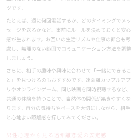
遠距離恋愛で気持ちが伝わる話し方のコツ
ツです。
遠距離恋愛でボイスメッセージが苦手な時
たとえば、週に何回電話するか、どのタイミングでメッ
の対策
セージを送るかなど、事前にルールを決めておくと安心
不安を減らす遠距離恋愛のルール作り
感が生まれます。お互いの生活リズムや仕事の都合も考
遠距離恋愛で守りたいしてはいけないこと
慮し、無理のない範囲でコミュニケーション方法を調整
遠距離恋愛のすれ違いを防ぐルール例
しましょう。
遠距離恋愛を長続きさせる約束ごとの作り
さらに、相手の趣味や興味に合わせて「一緒にできるこ
方
と」を見つけるのもおすすめです。遠距離カップルアプ
遠距離恋愛で不安を減らす3ヶ月ルールの活
リやオンラインゲーム、同じ映画を同時視聴するなど、
用
共通の体験を持つことで、自然体の関係が築きやすくな
遠距離恋愛カップルにおすすめの信頼構築
ります。自分の気持ちやペースを大切にしながら、相手
法
と心地よい距離感を探してみてください。
会えない時間におすすめのつながり方
男性心理から見る遠距離恋愛の安定感
遠距離恋愛で会えない時の心のつなぎ方