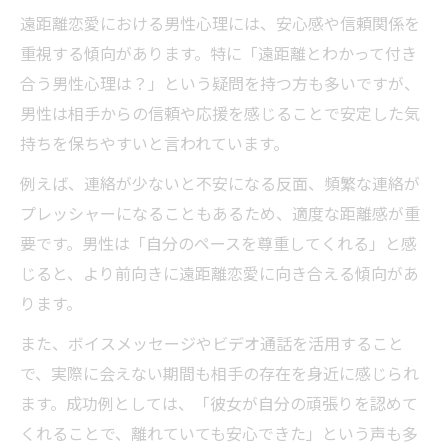
遠距離恋愛における男性心理には、安心感や信頼関係を
遠距離恋愛を支える小さな毎日の共有方法
重視する傾向があります。特に「遠距離とわかって付き
遠距離恋愛でおすすめのカップルブレスレ
合う男性心理は？」という疑問を持つ方も多いですが、
ット活用術
男性は相手からの信頼や応援を感じることで安定した気
遠距離恋愛の会う頻度を決める際のポイン
持ちを保ちやすいと言われています。
ト
例えば、連絡が少ないと不安になる反面、頻繁な連絡が
遠距離恋愛で思い出を作るオンラインイベ
プレッシャーになることもあるため、適度な距離感が重
ント
要です。男性は「自分のペースを尊重してくれる」と感
じると、より前向きに遠距離恋愛に向き合える傾向があ
ります。
また、ボイスメッセージやビデオ通話を活用すること
で、実際に会えない期間も相手の存在を身近に感じられ
ます。成功例としては、「彼女が自分の頑張りを認めて
くれることで、離れていても安心できた」という声も多