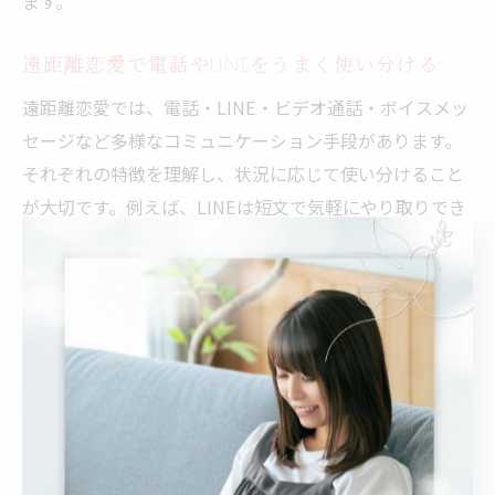
ます。
遠距離恋愛で電話やLINEをうまく使い分ける
遠距離恋愛では、電話・LINE・ビデオ通話・ボイスメッ
セージなど多様なコミュニケーション手段があります。
それぞれの特徴を理解し、状況に応じて使い分けること
が大切です。例えば、LINEは短文で気軽にやり取りでき
るため、日常的な連絡やちょっとした報告に適していま
す。
一方、電話やビデオ通話は声や表情を通じて感情を伝え
やすく、安心感を得やすい手段です。特に「声を聴くと
落ち着く」「顔を見て話すことで距離を感じにくい」と
いったメリットがあります。ボイスメッセージも、文章
では伝わりにくい温かみを補う手段として活用するカッ
プルが増えています。