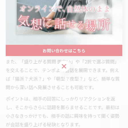
会話が広がる面白い話題の作り方
会話が広がる面白い話題を作るには、相手の興味や日常
に寄り添った質問を心がけることが重要です。例えば
「最近見た映画やドラマ」「行ってみたい場所」「おす
すめの本」など、共通点を見つけやすい話題を選ぶと、
自然に会話が続きます。
お問い合わせはこちら
また、「盛り上がる質問 面白い」や「2択で選ぶ質問」
お問い合わせはこちら
を交えることで、テンポよく会話を展開できます。例え
ば「猫派？犬派？」や「朝型？夜型？」など、簡単な質
問から深い話へ発展させることも可能です。
ポイントは、相手の回答にしっかりリアクションを返
し、そこからさらに話題を膨らませることです。最初は
小さなきっかけでも、相手の話に興味を持って聞く姿勢
が会話を盛り上げる秘訣となります。