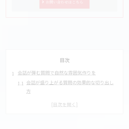
お問い合わせはこちら
目次
会話が弾む質問で自然な雰囲気作りを
会話が盛り上がる質問の効果的な切り出し
方
相手が答えやすい会話の質問ネタ選び
沈黙を防ぐ会話の自然なつなぎ方のコツ
初対面でも安心な会話を広げる質問集