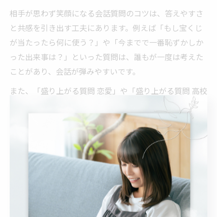
相手が思わず笑顔になる会話質問のコツは、答えやすさ
と共感を引き出す工夫にあります。例えば「もし宝くじ
が当たったら何に使う？」や「今までで一番恥ずかしか
った出来事は？」といった質問は、誰もが一度は考えた
ことがあり、会話が弾みやすいです。
また、「盛り上がる質問 恋愛」や「盛り上がる質問 高校
生」など、相手の年代や興味に合わせてテーマを変える
ことで、より自然なコミュニケーションにつながりま
す。会話が広がるような質問を選ぶことが、笑顔を引き
出すポイントです。
ただし、プライバシーに配慮し、相手が答えにくいと感
じる話題は避けるようにしましょう。安心して話せる雰
囲気づくりも大切です。