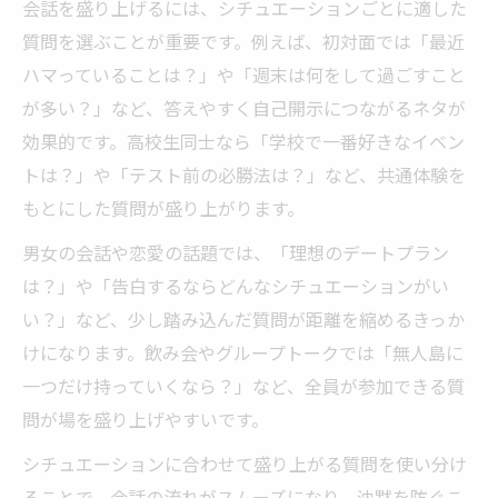
会話を盛り上げるには、シチュエーションごとに適した
質問を選ぶことが重要です。例えば、初対面では「最近
ハマっていることは？」や「週末は何をして過ごすこと
が多い？」など、答えやすく自己開示につながるネタが
効果的です。高校生同士なら「学校で一番好きなイベン
トは？」や「テスト前の必勝法は？」など、共通体験を
もとにした質問が盛り上がります。
男女の会話や恋愛の話題では、「理想のデートプラン
は？」や「告白するならどんなシチュエーションがい
い？」など、少し踏み込んだ質問が距離を縮めるきっか
けになります。飲み会やグループトークでは「無人島に
一つだけ持っていくなら？」など、全員が参加できる質
問が場を盛り上げやすいです。
シチュエーションに合わせて盛り上がる質問を使い分け
ることで、会話の流れがスムーズになり、沈黙を防ぐこ