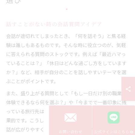
選び
話すことがない時の会話質問アイデア
会話が途切れてしまったとき、「何を話そう」と焦る経
験は誰しもあるものです。そんな時に役立つのが、気軽
に答えられる質問のストックです。例えば「最近ハマっ
ていることは？」「休日はどんな過ごし方をしています
か？」など、相手が自分のことを話しやすいテーマを選
ぶことがポイントです。
また、盛り上がる質問として「もし一日だけ別の職業を
体験できるなら何を選ぶ？」や「今までで一番印象に残
っている旅行先は？」など、想像力を刺激する質問も効
果的です。こうした質問は、相手が考えながら自然と会
話が広がりやすく、沈黙を防ぐことができます。
お問い合わせ
公式ラインはこちら