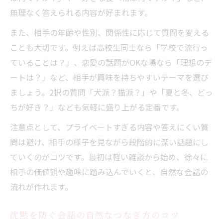
高校生や男女も楽しめる質問アイデア満載
無理なく答えられる内容が好まれます。
盛り上がる質問高校生向けおすすめ例
また、相手の年齢や性別、関係性に応じて質問を変える
男女で盛り上がる会話質問の工夫
ことも大切です。例えば高校生同士なら「学校で流行っ
どんな世代も楽しめる盛り上がる質問集
ていることは？」、恋愛の話題がOKな場なら「理想のデ
友達同士で試したい会話の質問アイデア
ートは？」など、相手が興味を持ちやすいテーマを選び
ましょう。2択の質問「犬派？猫派？」や「夏と冬、どっ
会話が苦手でも使える盛り上がる話題集
ちが好き？」なども気軽に盛り上がる定番です。
注意点として、プライベートすぎる内容や答えにくい質
問は避け、相手の様子を見ながら段階的に深い話題にし
ていくのがコツです。最初は軽い雑談から始め、徐々に
相手の価値観や趣味に踏み込んでいくと、自然な会話の
流れが作れます。
沈黙を防ぐ会話の自然なつなぎ方のコツ