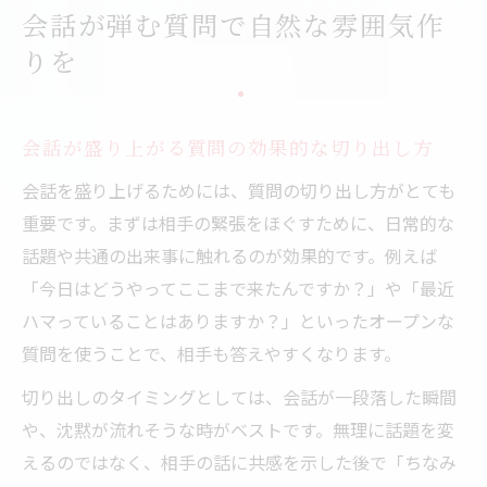
会話で印象アップする盛り上がる話題の選
会話が弾む質問で自然な雰囲気作
び方
りを
面白い質問集でフリートークが広がる理由
くだらない質問が会話を盛り上げる理由と
は
会話が盛り上がる質問の効果的な切り出し方
会話が続く面白い質問集の活用ポイント
会話を盛り上げるためには、質問の切り出し方がとても
フリートークで盛り上がる質問の実践例
重要です。まずは相手の緊張をほぐすために、日常的な
相手も笑顔になる会話質問のヒント
話題や共通の出来事に触れるのが効果的です。例えば
「今日はどうやってここまで来たんですか？」や「最近
会話が広がる面白い話題の作り方
ハマっていることはありますか？」といったオープンな
恋愛や日常に効く盛り上がる会話のコツ
質問を使うことで、相手も答えやすくなります。
恋愛で使える盛り上がる会話質問の実例
切り出しのタイミングとしては、会話が一段落した瞬間
男女で盛り上がる会話のポイントを解説
や、沈黙が流れそうな時がベストです。無理に話題を変
日常を彩る盛り上がる質問の選び方
えるのではなく、相手の話に共感を示した後で「ちなみ
相手の価値観を引き出す会話ネタの工夫