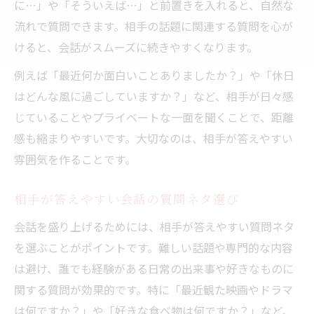
に…」や「そういえば…」と前置きを入れると、自然な
恋愛話が盛り上がる会話のテクニック
流れで質問できます。相手の話題に関連する質問を心が
二択やクスッと笑える質問で空気を和ませる
けると、会話がスムーズに続きやすくなります。
盛り上がる質問2択で会話のきっかけ作り
例えば「最近何か面白いことありましたか？」や「休日
クスッと笑える質問が会話を活性化
はどんな風に過ごしていますか？」など、相手が日々感
会話が弾むシチュエーション別面白い質問
じていることやプライベートな一面を聞くことで、距離
盛り上がる質問で緊張がほぐれる理由
感も縮まりやすいです。大切なのは、相手が答えやすい
雰囲気を作ることです。
くだらない質問が会話に与える影響
気まずい沈黙を避けるための話題選び
相手が答えやすい会話の質問ネタ選び
話すことがない時の会話質問アイデア
会話を盛り上げるためには、相手が答えやすい質問ネタ
盛り上がる質問集で沈黙の不安を解消
を選ぶことがポイントです。難しい話題や専門的な内容
会話が止まった時の話題転換テクニック
は避け、誰でも経験がある日常の出来事や好きなものに
相手が話しやすい会話テーマの見つけ方
関する質問が効果的です。特に「最近観た映画やドラマ
会話が再開する質問の投げ方と反応例
は何ですか？」や「好きな食べ物は何ですか？」など、