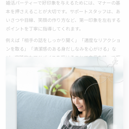
婚活パーティーで好印象を与えるためには、マナーの基
本を押さえることが大切です。サポートスタッフは、あ
いさつや目線、笑顔の作り方など、第一印象を左右する
ポイントを丁寧に指導してくれます。
例えば「相手の話をしっかり聞く」「適度なリアクショ
ンを取る」「清潔感のある身だしなみを心がける」な
ど、実践的なアドバイスを受けることで自信を持って振
る舞うことができます。特に、会話中のスマートな相づ
ちや、聞き役に回る姿勢は好感度アップにつながりま
す。
失敗例として、緊張のあまり目を合わせられなかった
り、話を遮ってしまうケースが見られます。こうした点
もスタッフが丁寧にフィードバックしてくれるので、改
善しやすいのがサポートの魅力です。