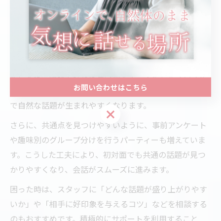
婚活パーティーで会話のきっかけを作るサポー
ト術
婚活パーティーで会話のきっかけを作るのが不安な方に
は、サポートスタッフの工夫が大きな助けとなります。
たとえば、趣味や好きな食べ物をテーマにしたプロフィ
お問い合わせはこちら
ールカードを活用したり、自己紹介タイムを設けること
で自然な話題が生まれやすくなります。
お問い合わせはこちら
さらに、共通点を見つけやすいように、事前アンケート
や趣味別のグループ分けを行うパーティーも増えていま
す。こうした工夫により、初対面でも共通の話題が見つ
かりやすくなり、会話がスムーズに進みます。
困った時は、スタッフに「どんな話題が盛り上がりやす
いか」や「相手に好印象を与えるコツ」などを相談する
のもおすすめです。積極的にサポートを利用すること