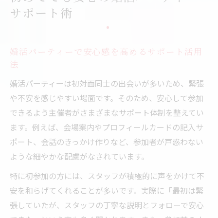
婚活パーティー受付から案内までのサポー
サポート術
ト内容
スタッフが支える婚活パーティー当日のフ
ォロー体制
婚活パーティーで安心感を高めるサポート活用
会話やマナーに悩んだら婚活パーティーの支え
法
方
婚活パーティーは初対面同士の出会いが多いため、緊張
婚活パーティーで役立つ会話サポートのポ
や不安を感じやすい場面です。そのため、安心して参加
イント
できるよう主催者がさまざまなサポート体制を整えてい
婚活パーティーのマナー相談はサポートに
ます。例えば、会場案内やプロフィールカードの記入サ
お任せ
ポート、会話のきっかけ作りなど、参加者が戸惑わない
会話が苦手でも安心できる婚活パーティー
ような細やかな配慮がなされています。
サポート
特に初参加の方には、スタッフが積極的に声をかけて不
婚活パーティー中の好印象マナー指導サポ
安を和らげてくれることが多いです。実際に「最初は緊
ート
張していたが、スタッフの丁寧な説明とフォローで安心