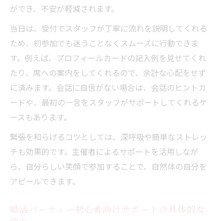
婚活パーティーで印象をアップするサポート活
ができ、不安が軽減されます。
用法
当日は、受付でスタッフが丁寧に流れを説明してくれる
婚活パーティーで印象を良くするサポート
ため、初参加でも迷うことなくスムーズに行動できま
術
す。例えば、プロフィールカードの記入例を見せてくれ
婚活パーティー当日の身だしなみサポート
たり、席への案内をしてくれるので、余計な心配をせず
の活かし方
に済みます。会話に自信がない場合は、会話のヒントカ
第一印象アップに役立つ婚活パーティーサ
ードや、最初の一言をスタッフがサポートしてくれるケ
ポート
ースもあります。
婚活パーティーで自然な笑顔を引き出すサ
緊張を和らげるコツとしては、深呼吸や簡単なストレッ
ポート
チも効果的です。主催者によるサポートを活用しなが
会話力を高める婚活パーティーの印象サポ
ら、自分らしい笑顔で参加することで、自然体の自分を
ート
アピールできます。
タブー質問を避ける婚活パーティー成功のコツ
婚活パーティーで避けたいタブー質問とサ
婚活パーティー初心者向けサポートの具体的な