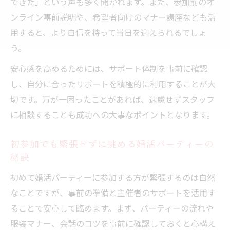
婚活パーティーで会話のきっかけを作るサ
できた」という声も多く聞かれます。また、参加前のオ
ポート術
ンライン事前説明や、希望者向けのマナー講座なども活
用すると、より自信を持って当日を迎えられるでしょ
一人参加でも大丈夫な婚活パーティーでの心構
う。
え
一人参加でも安心な婚活パーティーサポー
安心感を高めるためには、サポート体制を事前に確認
ト体制
し、自分に合ったサポートを積極的に利用することが大
婚活パーティーでの孤立を防ぐサポートの
切です。万が一困ったことがあれば、遠慮せずスタッフ
役割
に相談することも成功への大事なポイントとなります。
婚活パーティー一人参加者向けサポートの
初参加でも緊張せずに挑める婚活パーティーの
流れ
秘訣
婚活パーティーで自信を持つための心構え
初めて婚活パーティーに参加する方が緊張するのは自然
サポート
なことですが、事前の準備と主催者のサポートを活用す
不安を解消する婚活パーティーの個別サポ
ることで安心して臨めます。まず、パーティーの流れや
ート
服装マナー、会話のコツを事前に確認しておくと心構え