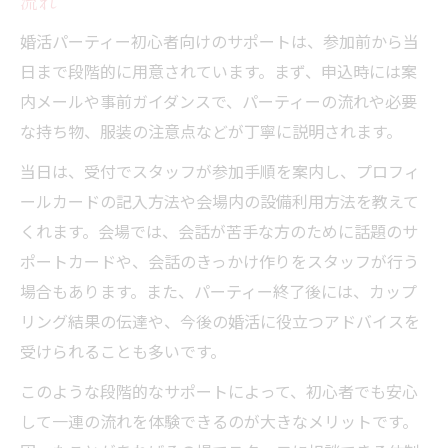
ポート対策
流れ
婚活パーティーで気をつけたい話題とサポ
婚活パーティー初心者向けのサポートは、参加前から当
ート例
日まで段階的に用意されています。まず、申込時には案
婚活パーティーのNG質問を避けるコツとサ
内メールや事前ガイダンスで、パーティーの流れや必要
ポート方法
な持ち物、服装の注意点などが丁寧に説明されます。
婚活パーティーで好印象を保つタブー回避
当日は、受付でスタッフが参加手順を案内し、プロフィ
サポート
ールカードの記入方法や会場内の設備利用方法を教えて
サポートを活用した婚活パーティーの会話
くれます。会場では、会話が苦手な方のために話題のサ
術
ポートカードや、会話のきっかけ作りをスタッフが行う
婚活パーティーで差がつく行動ポイントまとめ
場合もあります。また、パーティー終了後には、カップ
リング結果の伝達や、今後の婚活に役立つアドバイスを
婚活パーティーで差がつくサポート活用法
受けられることも多いです。
まとめ
婚活パーティー成功のための行動ポイント
このような段階的なサポートによって、初心者でも安心
して一連の流れを体験できるのが大きなメリットです。
婚活パーティーで注目される振る舞いとサ