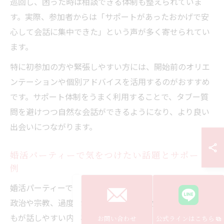
巡回し、困った時は相談できる体制も整えられていま
す。実際、参加者からは「サポートがあったおかげで安
心して会話に集中できた」という声が多く寄せられてい
ます。
特に初参加の方や緊張しやすい方には、開始前のオリエ
ンテーションや個別アドバイスを活用するのがおすすめ
です。サポート体制をうまく利用することで、タブー質
問を避けつつ自然な会話ができるようになり、より良い
出会いにつながります。
婚活パーティーで気をつけたい話題とサポート
例
婚活パーティーでは、話題選びも重要なポイントです。
政治や宗教、過度な自慢話、過去の恋愛などは避け、誰
もが話しやすい内容を心がけましょう。例えば、趣味や
お問い合わせ
公式ラインはこちら