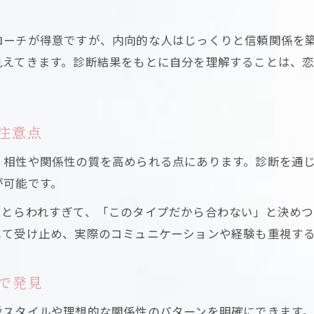
タイプ別に見る個性と恋愛傾向
ローチが得意ですが、内向的な人はじっくりと信頼関係を
個性診断で知るタイプ別恋愛傾向の特徴
見えてきます。診断結果をもとに自分を理解することは、
恋愛におけるタイプ別個性診断の活用例
自分と相手の個性を恋愛傾向から読み解く
個性診断で見極める恋愛の相性ポイント
注意点
恋愛タイプを知ることで個性の活かし方が変わる
、相性や関係性の質を高められる点にあります。診断を通
もし恋に悩むなら個性がカギに
が可能です。
恋愛の悩みは個性診断でヒントが見つかる
にとらわれすぎて、「このタイプだから合わない」と決め
個性診断を活用した恋愛問題の乗り越え方
して受け止め、実際のコミュニケーションや経験も重視す
恋愛で悩んだ時の個性診断の効果的な使い方
個性が恋愛の悩み解決に役立つ理由とは
で発見
自分の個性を知ることで恋愛の悩みが軽減
愛スタイルや理想的な関係性のパターンを明確にできます
相手との距離感は個性診断で発見