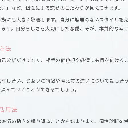
たい」など、個性による恋愛のこだわりが見えてきます。
個性診断で最適な恋愛の距離感を知る
行動にも大きく影響します。自分に無理のないスタイルを
恋愛における相手との距離感と個性の関係
ります。自分らしさを大切にした恋愛こそが、本質的な幸
個性診断を活かした心地よい距離感の作り方
恋愛関係の距離感調整に役立つ個性診断
方法
自分と相手の個性から距離感を見直す方法
恋を深める自分らしさの磨き方
自己分析だけでなく、相手の価値観や感情にも目を向ける
個性診断で自分らしさを恋愛に活かす秘訣
お問い合わせはこちら
お問い合わせはこちら
恋愛をより深める個性診断活用の実践法
共有し合い、お互いの特徴や考え方の違いについて話し合
を深めていくことができるでしょう。
自分らしい恋愛を叶える個性診断の使い方
個性診断を通じた魅力アップのポイント
活用法
恋愛で自分らしさを磨く個性診断のコツ
の感情の動きを振り返ることから始まります。個性診断を