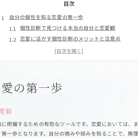
目次
自分の個性を知る恋愛の第一歩
個性診断で見つける本当の自分と恋愛観
恋愛に活かす個性診断のメリットと注意点
自分らしい恋愛スタイルを個性診断で発見
個性と恋愛の関係性を深く理解する方法
恋愛における自己分析と個性診断の活用法
恋愛相性は個性診断で広がる
恋愛の第一歩
個性診断が導く理想の恋愛相性の見つけ方
恋愛で相性を重視するなら個性診断が鍵
愛観
個性診断を活用した恋愛相性の見極めポイント
的に把握するための有効なツールです。恋愛においては、
恋愛相性を深める個性診断の実践事例紹介
く第一歩となります。自分の強みや弱みを知ることで、無
個性診断が恋愛相性に与える影響とは