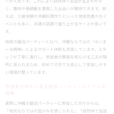
婚活パーティーで趣味を通じて深まる親近
ーが人気です。これにより自然体で会話が生まれやす
感とは
く、趣味や価値観を重視した出会いが期待できます。例
えば、三線体験や沖縄料理作りといった地域色豊かなイ
婚活パーティーで価値観重視の出会いを叶える
ベントも多く、共通の話題で盛り上がるケースが多いで
婚活パーティーで価値観重視の出会いを実
す。
現するコツ
沖縄の婚活パーティー参加者が大切にする
他県の婚活パーティーと比べ、沖縄ならではの「ゆいま
価値観とは
ーる精神」によるサポート体制も充実しています。スタ
ッフが丁寧に進行し、参加者の緊張を和らげる工夫が随
婚活パーティーで価値観を共有できる相手
所に見られるため、初めての方でも安心して参加しやす
の見つけ方
い環境が整っています。
価値観重視の婚活パーティーで理想の相手
探し
参加者の声から見る婚活パーティーのリアルな
沖縄婚活パーティーで重視される価値観の
特徴
ポイント
実際に沖縄の婚活パーティーに参加した方々からは、
自然と出会う沖縄の婚活イベント活用術
「地元ならではの温かみを感じられた」「自然体で会話