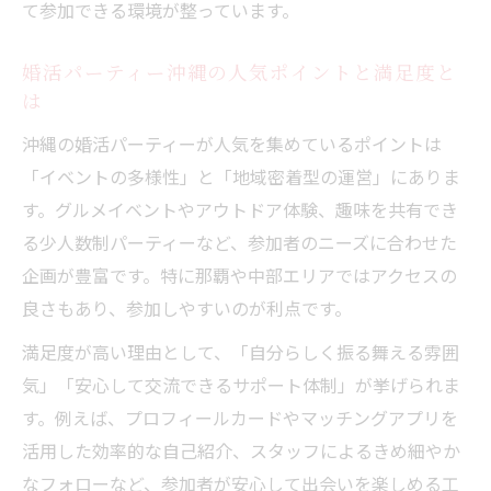
全対策
て参加できる環境が整っています。
初参加でも安心できる婚活パーティーの選
婚活パーティー沖縄の人気ポイントと満足度と
び方
は
婚活パーティーでトラブルを防ぐポイント
沖縄の婚活パーティーが人気を集めているポイントは
を解説
「イベントの多様性」と「地域密着型の運営」にありま
安心感のある婚活パーティー運営の特徴と
す。グルメイベントやアウトドア体験、趣味を共有でき
は
る少人数制パーティーなど、参加者のニーズに合わせた
年代や趣味別で選ぶ婚活パーティー最新事情
企画が豊富です。特に那覇や中部エリアではアクセスの
年代別婚活パーティーで自分に合う出会い
良さもあり、参加しやすいのが利点です。
方を発見
満足度が高い理由として、「自分らしく振る舞える雰囲
婚活パーティー沖縄の30代・40代に人気の
気」「安心して交流できるサポート体制」が挙げられま
傾向
す。例えば、プロフィールカードやマッチングアプリを
趣味で選ぶ婚活パーティー最新トレンド解
活用した効率的な自己紹介、スタッフによるきめ細やか
説
なフォローなど、参加者が安心して出会いを楽しめる工