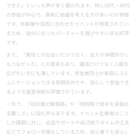
沖縄の自然を活かした婚活パーティーの楽
できた」といった声が多く聞かれます。特に30代・40代
しみ方
の参加が中心で、真剣に結婚を考える方が多いのが特徴
アウトドア型婚活パーティーで自然体の出
です。年齢層や目的に合わせたイベントが用意されてい
会いを実現
るため、自分に合ったパーティーを選びやすい点も好評
婚活パーティー沖縄ならではの自然体験の
です。
魅力
また、「異性との出会いだけでなく、友人や仲間作りに
自然豊かな沖縄で婚活パーティーを満喫す
もつながった」との意見もあり、婚活だけでなく人脈を
る方法
広げたい方にも適しています。参加者同士が率直にコミ
開放感あふれる婚活パーティーで交流を深
ュニケーションできる雰囲気作りや、安心して参加でき
めるコツ
るような運営体制が評価されています。
安心できる婚活パーティー選びのポイント
一方で、「初対面の緊張感」や「短時間で相手を見極め
婚活パーティーを安心して選ぶための基準
る難しさ」に悩む声もあります。イベント主催者はこう
とは
した課題に対し、会話サポートや自己紹介タイムの工夫
沖縄の婚活パーティーでチェックしたい安
などでフォローを強化しているため、初心者でも安心し