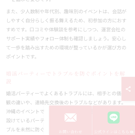
また、少人数制や年代別、趣味別のイベントは、会話が
しやすく自分らしく振る舞えるため、初参加の方におす
すめです。口コミや体験談を参考にしつつ、運営会社の
サポート実績やフォロー体制も確認しましょう。安心し
て一歩を踏み出すための環境が整っているかが選び方の
ポイントです。
婚活パーティーでトラブルを防ぐポイントを解
説
婚活パーティーでよくあるトラブルには、相手との価値
観の違いや、連絡先交換後のトラブルなどがあります。
沖縄のイベントでも、事前にルール説明やマナー講座を
設けているパーティーを選ぶことで、余計な誤解やトラ
ブルを未然に防ぐことができます。
お問い合わせ
公式ラインはこちら