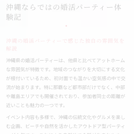
沖縄ならではの婚活パーティー体
初めての婚活パーティー体験で得られる発
験記
見とは
沖縄婚活パーティーで印象的だった交流の
工夫
沖縄の婚活パーティーで感じた独自の雰囲気を
趣味を活かした婚活パーティーの魅力発見
解説
趣味中心の婚活パーティーが人気の理由を
沖縄県の婚活パーティーは、他県と比べてアットホーム
解説
な雰囲気が特徴です。地域のつながりを大切にする文化
婚活パーティーで趣味を活かした交流体験
が根付いているため、初対面でも温かい空気感の中で交
の魅力
流が始まります。特に那覇など都市部だけでなく、中部
沖縄の婚活パーティーで趣味が生み出す出
や離島エリアでも開催されており、参加者同士の距離が
会い方
近いことも魅力の一つです。
趣味系婚活パーティー参加で価値観の合う
イベント内容も多様で、沖縄の伝統文化やグルメを楽し
相手探し
む企画、ビーチや自然を活かしたアウトドア型パーティ