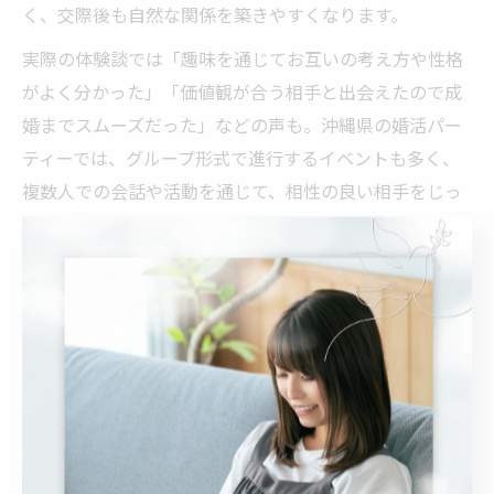
く、交際後も自然な関係を築きやすくなります。
実際の体験談では「趣味を通じてお互いの考え方や性格
がよく分かった」「価値観が合う相手と出会えたので成
婚までスムーズだった」などの声も。沖縄県の婚活パー
ティーでは、グループ形式で進行するイベントも多く、
複数人での会話や活動を通じて、相性の良い相手をじっ
くり見極められるのも安心材料です。
婚活パーティーで趣味を通じて深まる親近感と
は
婚活パーティーで趣味を通じて交流すると、自然と親近
感が深まります。同じ体験を共有することで、協力や共
感が生まれやすく、初対面でも打ち解けやすい雰囲気が
作られます。沖縄のイベントでは、地元ならではの食文
化や音楽、自然体験を通じて、会話だけでは分からない