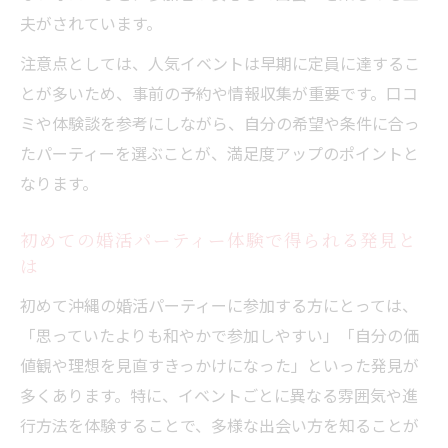
婚活パーティーで年代や趣味が合う相手と
夫がされています。
出会う方法
注意点としては、人気イベントは早期に定員に達するこ
世代ごとの婚活パーティー活用術とポイン
とが多いため、事前の予約や情報収集が重要です。口コ
ト
ミや体験談を参考にしながら、自分の希望や条件に合っ
たパーティーを選ぶことが、満足度アップのポイントと
なります。
初めての婚活パーティー体験で得られる発見と
は
初めて沖縄の婚活パーティーに参加する方にとっては、
「思っていたよりも和やかで参加しやすい」「自分の価
値観や理想を見直すきっかけになった」といった発見が
多くあります。特に、イベントごとに異なる雰囲気や進
行方法を体験することで、多様な出会い方を知ることが