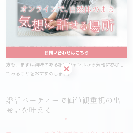
人柄や価値観を知ることができます。
また、趣味を一緒に楽しむことで、相手への信頼感や安
心感も高まりやすく、交際後の関係構築にも良い影響を
与えます。失敗例としては、趣味が合わない場合や、参
加者同士の温度差があると交流が深まらないこともある
お問い合わせはこちら
ため、自分に合ったイベント選びが重要です。初心者の
方も、まずは興味のある趣味ジャンルから気軽に参加し
お問い合わせはこちら
てみることをおすすめします。
婚活パーティーで価値観重視の出
会いを叶える